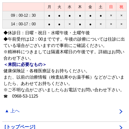
月
火
水
木
金
土
日
祝
09：00-12：30
●
●
●
●
●
●
×
×
14：00-17：00
●
●
×
●
●
×
×
×
◆休診日：日曜・祝日・水曜午後・土曜午後
◆午前受付は12：00までです。午後の診療については往診に出
ている場合がございますので事前にご確認ください。
※精神科につきましては隔週木曜日の午後です。詳細はお問い
合わせ下さい。
＜来院に必要なもの＞
健康保険証・各種医療証をお持ちください。
また、以前の治療情報（検査結果やお薬手帳）などがございま
したら、あわせてお持ちください。
※ご不明な点がございましたらお電話でお問い合わせ下さい。
☎ 0968-53-1125
▲ 上へ
[トップページ]